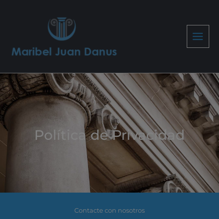
Ir
al
contenido
Política de Privacidad
Contacte con nosotros